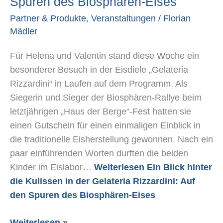
Spuren des Biosphären-Eises
der
Partner & Produkte
,
Veranstaltungen
/
Florian
Gelateria
Mädler
Rizzardini:
Auf
Für Helena und Valentin stand diese Woche ein
den
besonderer Besuch in der Eisdiele „Gelateria
Spuren
Rizzardini“ in Laufen auf dem Programm. Als
des
Siegerin und Sieger der Biosphären-Rallye beim
Biosphären-
letztjährigen „Haus der Berge“-Fest hatten sie
Eises
einen Gutschein für einen einmaligen Einblick in
die traditionelle Eisherstellung gewonnen. Nach ein
paar einführenden Worten durften die beiden
Kinder im Eislabor…
Weiterlesen
Ein Blick hinter
die Kulissen in der Gelateria Rizzardini: Auf
den Spuren des Biosphären-Eises
Weiterlesen »