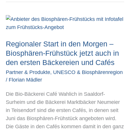
Regionaler
Start
in
Regionaler Start in den Morgen –
den
Morgen
Biosphären-Frühstück jetzt auch in
–
den ersten Bäckereien und Cafés
Biosphären-
Partner & Produkte
,
UNESCO & Biosphärenregion
Frühstück
/
Florian Mädler
jetzt
auch
Die Bio-Bäckerei Café Wahlich in Saaldorf-
in
Surheim und die Bäckerei Marktbäcker Neumeier
den
in Teisendorf sind die ersten Cafés, in denen seit
ersten
Juni das Biosphären-Frühstück angeboten wird.
Bäckereien
Die Gäste in den Cafés kommen damit in den ganz