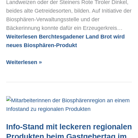
Landweizen oder der Steiners Rote Tiroler Dinkel,
beides alte Getreidesorten, bilden. Auf Initiative der
Biosphären-Verwaltungsstelle und der
Bäckerinnung konnte dafür ein Erzeugerkreis…
Weiterlesen
Berchtesgadener Land Brot wird
neues Biosphären-Produkt
Weiterlesen »
Info-
Stand
mit
Info-Stand mit leckeren regionalen
leckeren
regionalen
Produkten beim Gastgebertag im