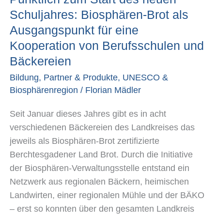
neuen
Schuljahres: Biosphären-Brot als
Schuljahres:
Ausgangspunkt für eine
Biosphären-
Kooperation von Berufsschulen und
Brot
Bäckereien
als
Bildung
,
Partner & Produkte
,
UNESCO &
Ausgangspunkt
Biosphärenregion
/
Florian Mädler
für
eine
Seit Januar dieses Jahres gibt es in acht
Kooperation
verschiedenen Bäckereien des Landkreises das
von
jeweils als Biosphären-Brot zertifizierte
Berufsschulen
Berchtesgadener Land Brot. Durch die Initiative
und
der Biosphären-Verwaltungsstelle entstand ein
Bäckereien
Netzwerk aus regionalen Bäckern, heimischen
Landwirten, einer regionalen Mühle und der BÄKO
– erst so konnten über den gesamten Landkreis