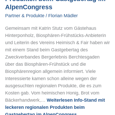
Produkten
AlpenCongress
beim
Partner & Produkte
/
Florian Mädler
Gastgebertag
im
Gemeinsam mit Katrin Stutz vom Gästehaus
AlpenCongress
Hinterponholz, Biosphären-Frühstücks-Anbieterin
und Leiterin des Vereins Heimisch & Fair haben wir
mit einem Stand beim Gastgebertag des
Zweckverbandes Bergerlebnis Berchtesgaden
über das Biosphären-Frühstück und die
Biosphärenregion allgemein informiert. Viele
Interessierte kamen schon alleine wegen der
ausgesuchten regionalen Produkte, die es zum
Kosten gab. Vom heimischen Honig, Brot vom
Bäckerhandwerk,…
Weiterlesen
Info-Stand mit
leckeren regionalen Produkten beim
Gastgebertag im AlpenCongress