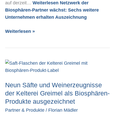
auf derzeit…
Weiterlesen
Netzwerk der
Biosphären-Partner wächst: Sechs weitere
Unternehmen erhalten Auszeichnung
Weiterlesen »
Neun
Säfte
und
Neun Säfte und Weinerzeugnisse
Weinerzeugnisse
der
der Kelterei Greimel als Biosphären-
Kelterei
Produkte ausgezeichnet
Greimel
Partner & Produkte
/
Florian Mädler
als