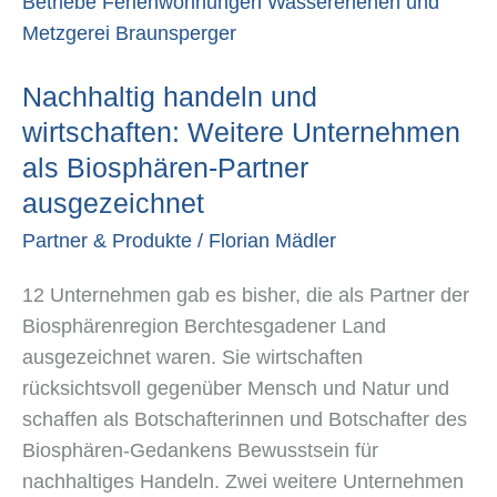
handeln
und
wirtschaften:
Nachhaltig handeln und
Weitere
Unternehmen
wirtschaften: Weitere Unternehmen
als
als Biosphären-Partner
Biosphären-
ausgezeichnet
Partner
Partner & Produkte
/
Florian Mädler
ausgezeichnet
12 Unternehmen gab es bisher, die als Partner der
Biosphärenregion Berchtesgadener Land
ausgezeichnet waren. Sie wirtschaften
rücksichtsvoll gegenüber Mensch und Natur und
schaffen als Botschafterinnen und Botschafter des
Biosphären-Gedankens Bewusstsein für
nachhaltiges Handeln. Zwei weitere Unternehmen