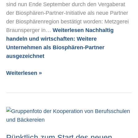
sind nun Ende September durch den Vergaberat
der Biosphären-Partner-Initiative als neue Partner
der Biosphärenregion bestätigt worden: Metzgerei
Braunsperger in…
Weiterlesen
Nachhaltig
handeln und wirtschaften: Weitere
Unternehmen als Biosphären-Partner
ausgezeichnet
Weiterlesen »
Pünktlich
zum
Start
Pünktlich zum Start des neuen
des