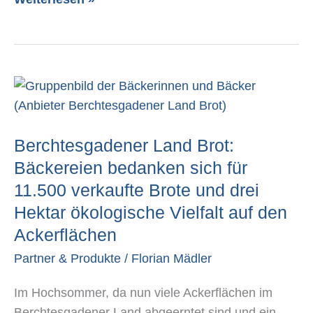
Berchtesgadener
Land
Brot:
Berchtesgadener Land Brot:
Bäckereien
bedanken
Bäckereien bedanken sich für
sich
11.500 verkaufte Brote und drei
für
Hektar ökologische Vielfalt auf den
11.500
Ackerflächen
verkaufte
Partner & Produkte
/
Florian Mädler
Brote
und
Im Hochsommer, da nun viele Ackerflächen im
drei
Berchtesgadener Land abgeerntet sind und ein