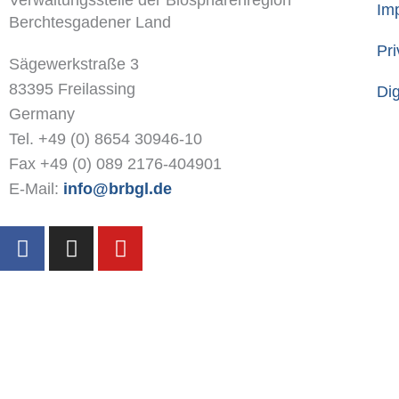
Verwaltungsstelle der Biosphärenregion
Imp
Berchtesgadener Land
Pri
Sägewerkstraße 3
83395 Freilassing
Dig
Germany
Tel. +49 (0) 8654 30946-10
Fax +49 (0) 089 2176-404901
E-Mail:
info@brbgl.de
F
I
Y
a
n
o
c
s
u
e
t
t
b
a
u
o
g
b
o
r
e
k
a