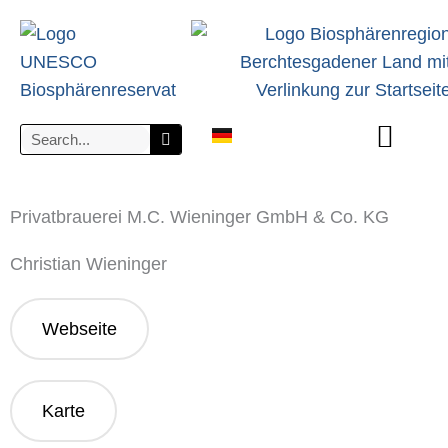
zum
Inhalt
Search
The Biosphere Region
Fields & Tasks
Participate & Support
Visit & Experience
Privatbrauerei M.C. Wieninger GmbH & Co. KG
Christian Wieninger
Webseite
Karte