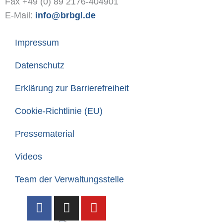
Fax +49 (0) 89 2176-404901
E-Mail:
info@brbgl.de
Impressum
Datenschutz
Erklärung zur Barrierefreiheit
Cookie-Richtlinie (EU)
Pressematerial
Videos
Team der Verwaltungsstelle
F
I
Y
a
n
o