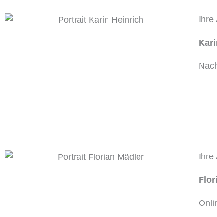
Ihre
Kari
Nach
Ihre
Flor
Onli