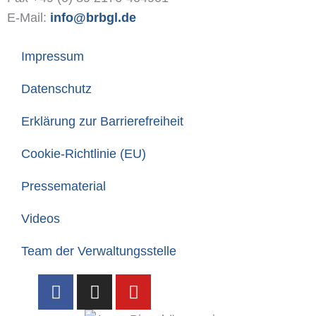
E-Mail:
info@brbgl.de
Impressum
Datenschutz
Erklärung zur Barrierefreiheit
Cookie-Richtlinie (EU)
Pressematerial
Videos
Team der Verwaltungsstelle
F
I
Y
a
n
o