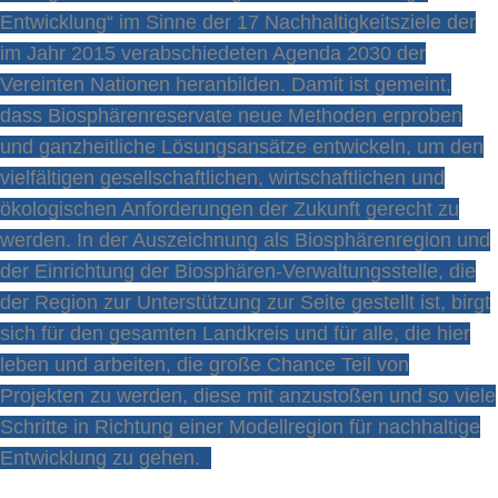
Entwicklung“ im Sinne der 17 Nachhaltigkeitsziele der
im Jahr 2015 verabschiedeten Agenda 2030 der
Vereinten Nationen heranbilden. Damit ist gemeint,
dass Biosphärenreservate neue Methoden erproben
und ganzheitliche Lösungsansätze entwickeln, um den
vielfältigen gesellschaftlichen, wirtschaftlichen und
ökologischen Anforderungen der Zukunft gerecht zu
werden. In der Auszeichnung als Biosphärenregion und
der Einrichtung der Biosphären-Verwaltungsstelle, die
der Region zur Unterstützung zur Seite gestellt ist, birgt
sich für den gesamten Landkreis und für alle, die hier
leben und arbeiten, die große Chance Teil von
Projekten zu werden, diese mit anzustoßen und so viele
Schritte in Richtung einer Modellregion für nachhaltige
Entwicklung zu gehen.