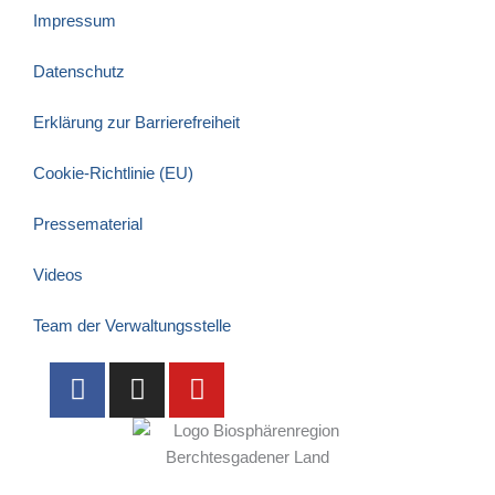
Impressum
Datenschutz
Erklärung zur Barrierefreiheit
Cookie-Richtlinie (EU)
Pressematerial
Videos
Team der Verwaltungsstelle
F
I
Y
a
n
o
c
s
u
e
t
t
b
a
u