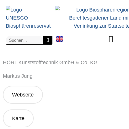
zum
Inhalt
Die Biosphärenr
Bereiche & Aufgaben
Mitmachen & Unterstützen
Besuchen & Erleben
HÖRL Kunststofftechnik GmbH & Co. KG
Markus Jung
Webseite
Karte