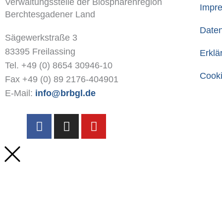
Verwaltungsstelle der Biosphärenregion
Impr
Berchtesgadener Land
Date
Sägewerkstraße 3
83395 Freilassing
Erklä
Tel. +49 (0) 8654 30946-10
Cooki
Fax +49 (0) 89 2176-404901
E-Mail:
info@brbgl.de
F
I
Y
a
n
o
c
s
u
e
t
t
b
a
u
o
g
b
o
r
e
k
a
-
m