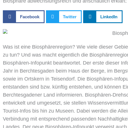
Biosphäre abwechslungsreich und anschaulich erklärt:
Facebook
Twitter
LinkedIn
Was ist eine Biosphärenregion? Wie viele dieser Gebi
zu tun? Und was macht eigentlich die Biosphärenregi
Biosphären-Infopunkt beantwortet. Der erste dieser In
Jahr in Berchtesgaden beim Haus der Berge, im Bergs
sowie im Ortskern in Teisendorf. Die Biosphären-Info
entstanden sind bzw. künftig entstehen, und können
Berchtesgadener Land informieren. Biosphären-Drehs
entwickelt und umgesetzt, sie stellen Wissensvermittlu
Tourist-Infos bis hin zu Museen. Dabei werden die Al
Verbindung mit entsprechend passenden Nachhaltigkei
Landes. Der neue Biosphären-Infopunkt verweist auch 