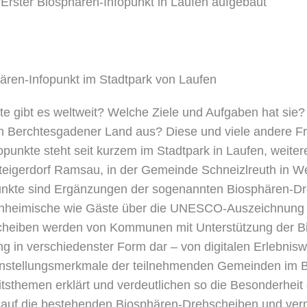
 Erster Biosphären-Infopunkt in Laufen aufgebaut
ete gibt es weltweit? Welche Ziele und Aufgaben hat s
on Berchtesgadener Land aus? Diese und viele andere 
fopunkte steht seit kurzem im Stadtpark in Laufen, weit
teigerdorf Ramsau, in der Gemeinde Schneizlreuth in We
punkte sind Ergänzungen der sogenannten Biosphären-Dre
 Einheimische wie Gäste über die UNESCO-Auszeichnung 
cheiben werden von Kommunen mit Unterstützung der Bi
ng in verschiedenster Form dar – von digitalen Erlebnis
leinstellungsmerkmale der teilnehmenden Gemeinden im 
tsthemen erklärt und verdeutlichen so die Besonderhei
auf die bestehenden Biosphären-Drehscheiben und verne