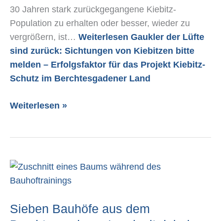
Schutz
30 Jahren stark zurückgegangene Kiebitz-
im
Population zu erhalten oder besser, wieder zu
Berchtesgadener
vergrößern, ist…
Weiterlesen
Gaukler der Lüfte
Land
sind zurück: Sichtungen von Kiebitzen bitte
melden – Erfolgsfaktor für das Projekt Kiebitz-
Schutz im Berchtesgadener Land
Weiterlesen »
Sieben
Bauhöfe
aus
Sieben Bauhöfe aus dem
dem