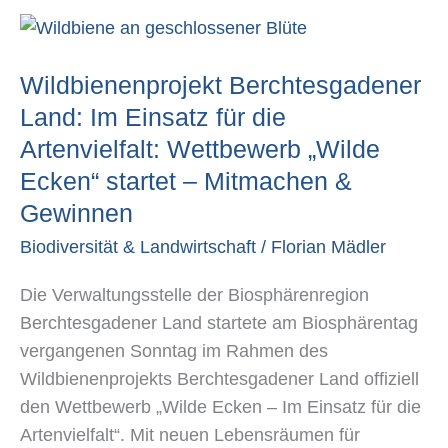
Wildbienenprojekt
Berchtesgadener
Wildbienenprojekt Berchtesgadener
Land:
Im
Land: Im Einsatz für die
Einsatz
Artenvielfalt: Wettbewerb „Wilde
für
Ecken“ startet – Mitmachen &
die
Gewinnen
Artenvielfalt:
Biodiversität & Landwirtschaft
/
Florian Mädler
Wettbewerb
„Wilde
Die Verwaltungsstelle der Biosphärenregion
Ecken“
Berchtesgadener Land startete am Biosphärentag
startet
vergangenen Sonntag im Rahmen des
–
Wildbienenprojekts Berchtesgadener Land offiziell
Mitmachen
den Wettbewerb „Wilde Ecken – Im Einsatz für die
&
Artenvielfalt“. Mit neuen Lebensräumen für
Gewinnen