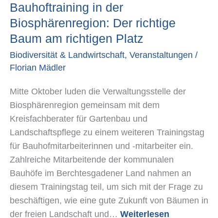
Bauhoftraining in der
Biosphärenregion:
Der
Biosphärenregion: Der richtige
richtige
Baum am richtigen Platz
Baum
Biodiversität & Landwirtschaft
,
Veranstaltungen
/
am
Florian Mädler
richtigen
Platz
Mitte Oktober luden die Verwaltungsstelle der
Biosphärenregion gemeinsam mit dem
Kreisfachberater für Gartenbau und
Landschaftspflege zu einem weiteren Trainingstag
für Bauhofmitarbeiterinnen und -mitarbeiter ein.
Zahlreiche Mitarbeitende der kommunalen
Bauhöfe im Berchtesgadener Land nahmen an
diesem Trainingstag teil, um sich mit der Frage zu
beschäftigen, wie eine gute Zukunft von Bäumen in
der freien Landschaft und…
Weiterlesen