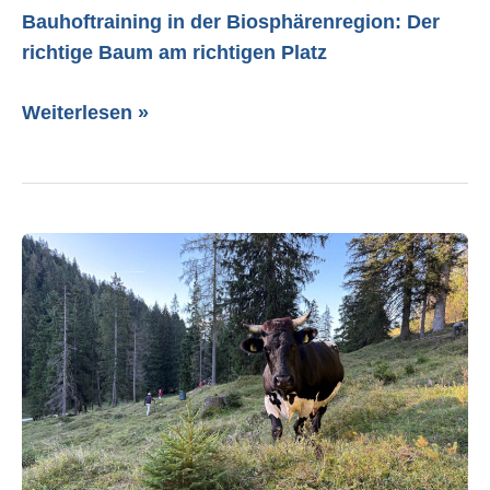
Bauhoftraining in der Biosphärenregion: Der
richtige Baum am richtigen Platz
Weiterlesen »
Freiwilligeneinsätze
in
der
Biosphärenregion:
Schwend-
Aktionen
auf
Almflächen