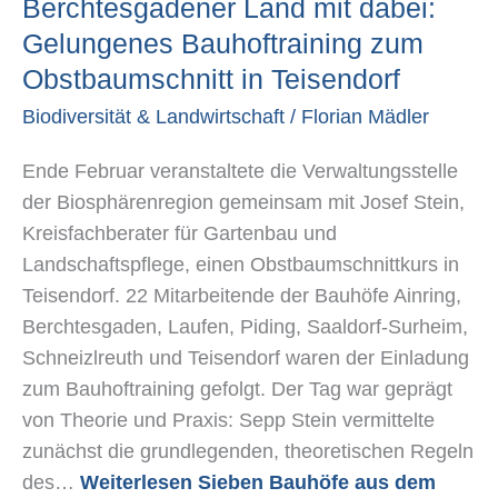
Berchtesgadener
Berchtesgadener Land mit dabei:
Land
Gelungenes Bauhoftraining zum
mit
Obstbaumschnitt in Teisendorf
dabei:
Biodiversität & Landwirtschaft
/
Florian Mädler
Gelungenes
Bauhoftraining
Ende Februar veranstaltete die Verwaltungsstelle
zum
der Biosphärenregion gemeinsam mit Josef Stein,
Obstbaumschnitt
Kreisfachberater für Gartenbau und
in
Landschaftspflege, einen Obstbaumschnittkurs in
Teisendorf
Teisendorf. 22 Mitarbeitende der Bauhöfe Ainring,
Berchtesgaden, Laufen, Piding, Saaldorf-Surheim,
Schneizlreuth und Teisendorf waren der Einladung
zum Bauhoftraining gefolgt. Der Tag war geprägt
von Theorie und Praxis: Sepp Stein vermittelte
zunächst die grundlegenden, theoretischen Regeln
des…
Weiterlesen
Sieben Bauhöfe aus dem