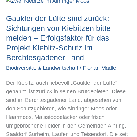
Gaukler
der
Gaukler der Lüfte sind zurück:
Lüfte
sind
Sichtungen von Kiebitzen bitte
zurück:
melden – Erfolgsfaktor für das
Sichtungen
Projekt Kiebitz-Schutz im
von
Berchtesgadener Land
Kiebitzen
Biodiversität & Landwirtschaft
/
Florian Mädler
bitte
melden
Der Kiebitz, auch liebevoll „Gaukler der Lüfte“
–
genannt, ist zurück in seinen Brutgebieten. Diese
Erfolgsfaktor
sind im Berchtesgadener Land, abgesehen von
für
den Schutzgebieten, wie Ainringer Moos oder
das
Haarmoos, Maisstoppeläcker oder frisch
Projekt
umgebrochene Felder in den Gemeinden Ainring,
Kiebitz-
Saaldorf-Surheim, Laufen und Teisendorf. Die seit