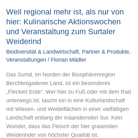
mehr
Weil regional mehr ist, als nur von
ist,
als
hier: Kulinarische Aktionswochen
nur
und Veranstaltung zum Surtaler
von
Weiderind
hier:
Biodiversität & Landwirtschaft
,
Partner & Produkte
,
Kulinarische
Veranstaltungen
/
Florian Mädler
Aktionswochen
und
Das Surtal, im Norden der Biosphärenregion
Veranstaltung
Berchtesgadener Land, ist ein besonderes
zum
„Fleckerl Erde“. Wer hier zu Fuß oder mit dem Rad
Surtaler
unterwegs ist, taucht ein in eine Kulturlandschaft
Weiderind
mit Wiesen- und Weideflächen in einer vielfältigen
Landschaft entlang der mäandernden Sur. Kein
Wunder, dass das Fleisch der hier grasenden
Weiderinder von höchster Qualität ist.