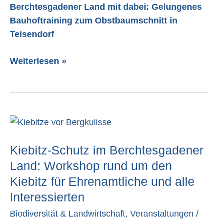
Berchtesgadener Land mit dabei: Gelungenes
Bauhoftraining zum Obstbaumschnitt in
Teisendorf
Weiterlesen »
Kiebitz-
Schutz
Kiebitz-Schutz im Berchtesgadener
im
Berchtesgadener
Land: Workshop rund um den
Land:
Kiebitz für Ehrenamtliche und alle
Workshop
Interessierten
rund
Biodiversität & Landwirtschaft
,
Veranstaltungen
/
um