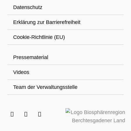
Datenschutz
Erklärung zur Barrierefreiheit
Cookie-Richtlinie (EU)
Pressematerial
Videos
Team der Verwaltungsstelle
F
I
Y
a
n
o
c
s
u
e
t
t