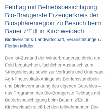
Feldtag mit Betriebsbesichtigung:
Bio-
Braugerste
Bio-Braugerste Erzeugerkreis der
Erzeugerkreis
Biosphärenregion zu Besuch beim
der
Bauer z‘Edt in Kirchweidach
Biosphärenregion
Biodiversität & Landwirtschaft
,
Veranstaltungen
/
zu
Florian Mädler
Besuch
beim
Den Ist-Zustand der Winterbraugerste direkt am
Bauer
Feld begutachten, fachlicher Austausch zum
z‘Edt
Striegeleinsatz sowie zur Vorfrucht und Untersaat,
in
Agri-Photovoltaik-Anlage als Betriebsstandbein
Kirchweidach
und Direktvermarktung des eigenen Getreides –
das Programm des Bio-Braugerste Feldtags mit
Betriebsbesichtigung beim Bauern z’Edt in
Kirchweidach stieß bei den teilnehmenden Bio-