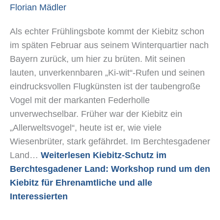
Florian Mädler
den
Kiebitz
Als echter Frühlingsbote kommt der Kiebitz schon
für
im späten Februar aus seinem Winterquartier nach
Ehrenamtliche
Bayern zurück, um hier zu brüten. Mit seinen
und
lauten, unverkennbaren „Ki-wit“-Rufen und seinen
alle
eindrucksvollen Flugkünsten ist der taubengroße
Interessierten
Vogel mit der markanten Federholle
unverwechselbar. Früher war der Kiebitz ein
„Allerweltsvogel“, heute ist er, wie viele
Wiesenbrüter, stark gefährdet. Im Berchtesgadener
Land…
Weiterlesen
Kiebitz-Schutz im
Berchtesgadener Land: Workshop rund um den
Kiebitz für Ehrenamtliche und alle
Interessierten